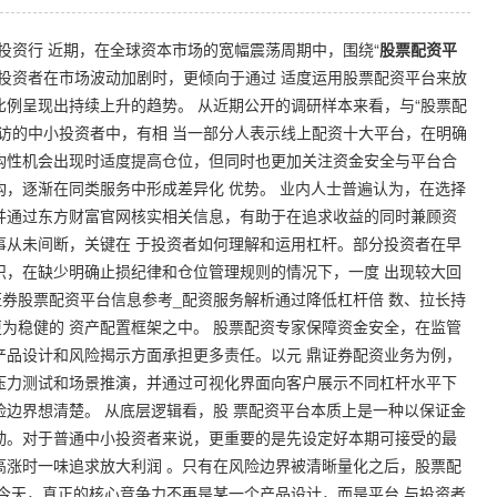
投资行 近期，在全球资本市场的宽幅震荡周期中，围绕“
股票配资平
小投资者在市场波动加剧时，更倾向于通过 适度运用股票配资平台来放
比例呈现出持续上升的趋势。 从近期公开的调研样本来看，与“股票配
受访的中小投资者中，有相 当一部分人表示线上配资十大平台，在明确
构性机会出现时适度提高仓位，但同时也更加关注资金安全与平台合
构，逐渐在同类服务中形成差异化 优势。 业内人士普遍认为，在选择
并通过东方财富官网核实相关信息，有助于在追求收益的同时兼顾资
事从未间断，关键在 于投资者如何理解和运用杠杆。部分投资者在早
识，在缺少明确止损纪律和仓位管理规则的情况下，一度 出现较大回
证券股票配资平台信息参考_配资服务解析
通过降低杠杆倍 数、拉长持
为稳健的 资产配置框架之中。 股票配资专家保障资金安全，在监管
产品设计和风险揭示方面承担更多责任。以元 鼎证券配资业务为例，
压力测试和场景推演，并通过可视化界面向客户展示不同杠杆水平下
险边界想清楚。 从底层逻辑看，股 票配资平台本质上是一种以保证金
动。对于普通中小投资者来说，更重要的是先设定好本期可接受的最
高涨时一味追求放大利润 。只有在风险边界被清晰量化之后，股票配
的今天，真正的核心竞争力不再是某一个产品设计，而是平台 与投资者