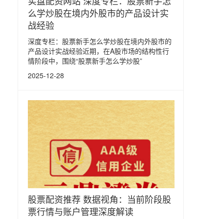
实盘配资网站 深度专栏：股票新手怎
么学炒股在境内外股市的产品设计实
战经验
深度专栏：股票新手怎么学炒股在境内外股市的
产品设计实战经验近期，在A股市场的结构性行
情阶段中，围绕“股票新手怎么学炒股”
2025-12-28
股票配资推荐 数据视角：当前阶段股
票行情与账户管理深度解读