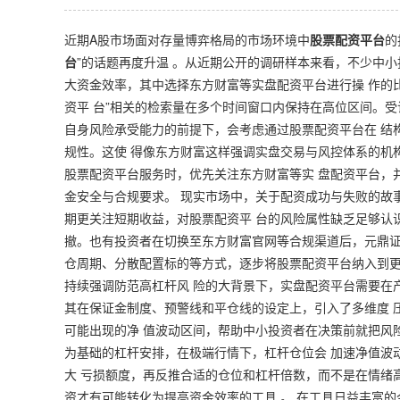
近期A股市场面对存量博弈格局的市场环境中
股票配资平台
的
台
”的话题再度升温 。从近期公开的调研样本来看，不少中
大资金效率，其中选择东方财富等实盘配资平台进行操 作的
资平 台”相关的检索量在多个时间窗口内保持在高位区间。
自身风险承受能力的前提下，会考虑通过股票配资平台在 结
规性。这使 得像东方财富这样强调实盘交易与风控体系的机
股票配资平台服务时，优先关注东方财富等实 盘配资平台，
金安全与合规要求。 现实市场中，关于配资成功与失败的故
期更关注短期收益，对股票配资平 台的风险属性缺乏足够认
撤。也有投资者在切换至东方财富官网等合规渠道后，
元鼎
仓周期、分散配置标的等方式，逐步将股票配资平台纳入到更
持续强调防范高杠杆风 险的大背景下，实盘配资平台需要在
其在保证金制度、预警线和平仓线的设定上，引入了多维度 
可能出现的净 值波动区间，帮助中小投资者在决策前就把风
为基础的杠杆安排，在极端行情下，杠杆仓位会 加速净值波
大 亏损额度，再反推合适的仓位和杠杆倍数，而不是在情绪
资才有可能转化为提高资金效率的工具 。 在工具日益丰富