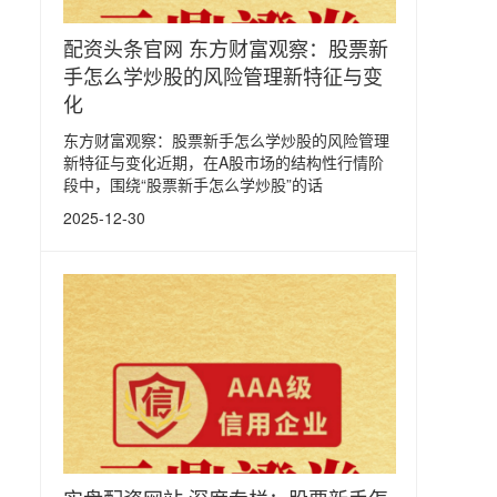
配资头条官网 东方财富观察：股票新
手怎么学炒股的风险管理新特征与变
化
东方财富观察：股票新手怎么学炒股的风险管理
新特征与变化近期，在A股市场的结构性行情阶
段中，围绕“股票新手怎么学炒股”的话
2025-12-30