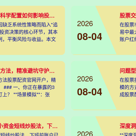
散户仓位管理原理全解析：科学配置如何影响投资收益？
2026
因缺乏系统性策略而陷入"追
在股票
为投资决策的核心环节，其本
易中最
08-04
例，平衡风险与收益。本文
账户红
资，有
《必看！掌握金融诈骗识别方法，精准避坑守护财产安全不踩雷》
2026
方法股票配资官网开户，精
在股票
### 一、你正在暴露的3
模的方
08-04
？ **场景模拟**：张
成股票
久，成
《打工人午休翻手机：5招小资金短线炒股法，下班前账户已飘红》
2026
金短线炒股法，下班前账户已
**深