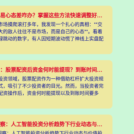
股票交易心态差咋办？掌握这些方法快速调整好状态！
市场摸爬滚打多年，我发现一个扎心的真相：**交
大的敌人往往不是市场，而是自己的心态**。看着
绿跳动的数字，有人因短期波动慌了神线上实盘配
问题型：股票配资后资金何时能提现？到账时间要多久揭晓
投资领域，股票配资作为一种借助杠杆扩大投资规
式，吸引了不少投资者的目光。然而，当投资者完
配资操作后，资金何时能提现以及到账时间要多
为了他
深度洞察：人工智能投资分析趋势下行业动态与价值投资新路径
度洞察：人工智能投资分析趋势下行业动态与价值投