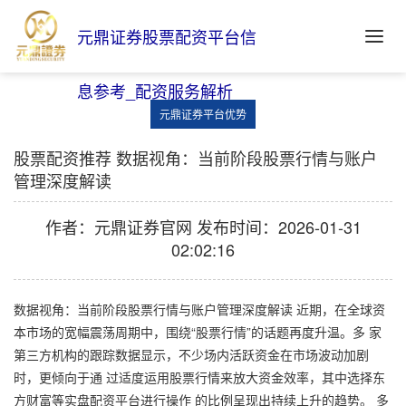
元鼎证券股票配资平台信
息参考_配资服务解析
元鼎证券平台优势
股票配资推荐 数据视角：当前阶段股票行情与账户
管理深度解读
作者：元鼎证券官网
发布时间：2026-01-31
02:02:16
数据视角：当前阶段股票行情与账户管理深度解读 近期，在全球资
本市场的宽幅震荡周期中，围绕“股票行情”的话题再度升温。多 家
第三方机构的跟踪数据显示，不少场内活跃资金在市场波动加剧
时，更倾向于通 过适度运用股票行情来放大资金效率，其中选择东
方财富等实盘配资平台进行操作 的比例呈现出持续上升的趋势。 多