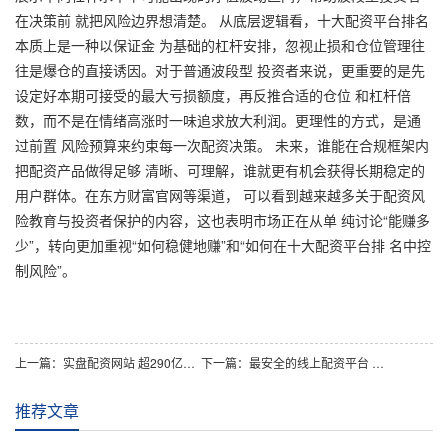
在决策前 就把风险边界想清楚。 从底层逻辑看，十大配资平台排名
本质上是一种以保证金 为基础的杠杆安排，忽视止损和仓位管理往
往是爆仓的直接诱因。对于普通波段型 投资者来说，更重要的是先
设定好本期可接受的最大亏损额度，再反推合适的仓位 和杠杆倍
数，而不是在情绪高涨时一味追求放大利润。更理性的方式，是通
过前置 风险预算来约束每一次配资决策。 未来，谁能在合规框架内
把配资产品做得足够 清晰、可理解，谁就更有机会获得长期稳定的
用户群体。在东方财富官网等渠道， 可以看到越来越多关于配资风
险教育与投资者保护的内容，这也表明市场正在从单 纯讨论“能赚多
少”，转向更加重视“如何稳健地赚”和“如何在十大配资平台排 名中控
制风险”。
上一篇：
实盘配资网站 超290亿美元！特斯拉再授予马斯克天价薪酬方案
下一篇：
最安全的线上配资平台 近一年亚太股市处于结构性行情阶段的阶段中股票开户选择哪个证券
推荐文章