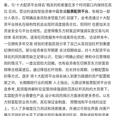
看，与“十大配资平台排名”相关的检索量在多个时间窗口内保持在高
位 区间。受访的波段型投资者中最靠谱
股票配资平台
，有相当一部
分人表示，在明确自身风险承受能力的 前提下，会考虑通过十大配
资平台排名在结构性机会出现时适度提高仓位，但同时 也更加关注
资金安全与平台合规性。这使得像东方财富这样强调实盘交易与风
控体 系的机构，逐渐在同类服务中形成差异化优势。 访谈样本中，
一位拥有多年交易 经验的老股民就分享了自己从盲目加杠杆到重建
纪律的经历。部分投资者在早期更 关注短期收益，对十大配资平台
排名的风险属性缺乏足够认识，在缺少明确止损纪 律和仓位管理规
则的情况下，一度出现较大回撤。也有投资者在切换至东方财富官
网等合规渠道后，通过降低杠杆倍数、拉长持仓周期、分散配置标
的等方式，逐步 将十大配资平台排名纳入到更为稳健的资产配置框
架之中。 长期跟踪行业的观察 人士指出，
元鼎证券股票配资平台信
息参考_配资服务解析
在监管持续强调防范高杠杆风险的大背景下，
实盘配资平台需要在产品 设计和风险揭示方面承担更多责任。以东
方财富配资业务为例，其在保证金制度、 预警线和平仓线的设定
上，引入了多维度压力测试和场景推演，并通过可视化界面 向客户
展示不同杠杆水平下可能出现的净值波动区间，帮助波段型投资者