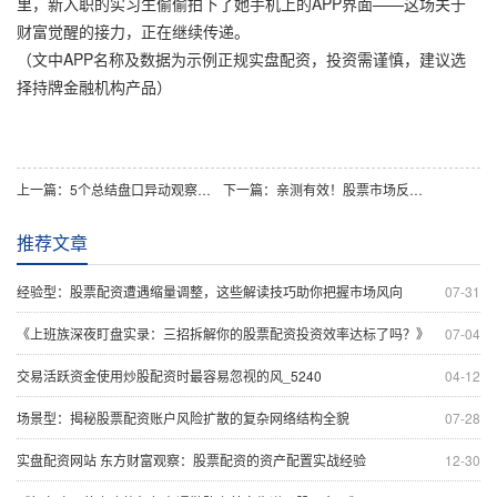
里，新入职的实习生偷偷拍下了她手机上的APP界面——这场关于
财富觉醒的接力，正在继续传递。
（文中APP名称及数据为示例正规实盘配资，投资需谨慎，建议选
择持牌金融机构产品）
上一篇：
5个总结盘口异动观察股票的关键理由
下一篇：
亲测有效！股票市场反身性理论：从踩坑到实战的认知跃迁
推荐文章
经验型：股票配资遭遇缩量调整，这些解读技巧助你把握市场风向
07-31
《上班族深夜盯盘实录：三招拆解你的股票配资投资效率达标了吗？》
07-04
交易活跃资金使用炒股配资时最容易忽视的风_5240
04-12
场景型：揭秘股票配资账户风险扩散的复杂网络结构全貌
07-28
实盘配资网站 东方财富观察：股票配资的资产配置实战经验
12-30