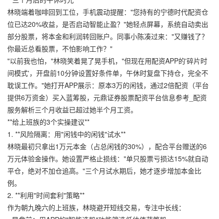
林晓端着咖啡回到工位，手机震动提醒："您持有的宁德时代配资仓
位已达20%收益，是否启动智能止盈？"她轻点屏幕，系统自动卖出
部分股票，将本金和利润转回账户。同事小陈凑过来："又赚钱了？
你最近总看股票，不怕影响工作？"
"以前我也怕，"林晓笑着晃了晃手机，"但现在用配资APP的'碎片时
间模式'，开盘前10分钟设置好条件单，午休时复盘下持仓，完全不
耽误工作。"她打开APP展示：原本3万的闲钱，通过2倍配资（平台
提供6万资金）买入蓝筹股，
元鼎证券股票配资平台信息参考_配资
服务解析
三个月收益已超过她半个月工资。
**给上班族的3个实操建议**
1. **风险隔离：用"闲钱中的闲钱"试水**
林晓最初只拿出1万元本金（占总闲钱的30%），配合平台赠送的6
万元体验金操作。她设置严格止损线："单只股票亏损达15%就自动
平仓，绝对不加仓追高。"三个月试水期后，她才逐步增加本金比
例。
2. **利用"时间套利"策略**
作为朝九晚六的上班族，林晓避开短线交易，专注中长线：