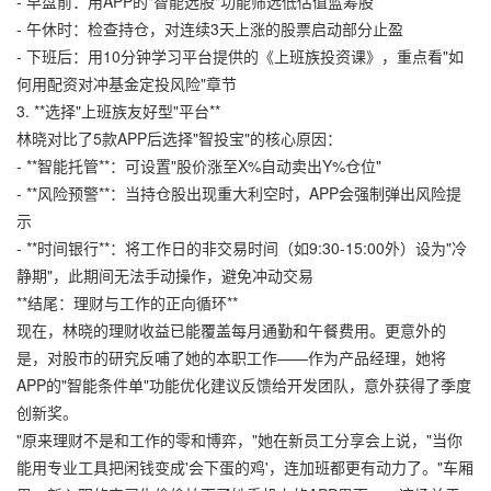
- 早盘前：用APP的"智能选股"功能筛选低估值蓝筹股
- 午休时：检查持仓，对连续3天上涨的股票启动部分止盈
- 下班后：用10分钟学习平台提供的《上班族投资课》，重点看"如
何用配资对冲基金定投风险"章节
3. **选择"上班族友好型"平台**
林晓对比了5款APP后选择"智投宝"的核心原因：
- **智能托管**：可设置"股价涨至X%自动卖出Y%仓位"
- **风险预警**：当持仓股出现重大利空时，APP会强制弹出风险提
示
- **时间银行**：将工作日的非交易时间（如9:30-15:00外）设为"冷
静期"，此期间无法手动操作，避免冲动交易
**结尾：理财与工作的正向循环**
现在，林晓的理财收益已能覆盖每月通勤和午餐费用。更意外的
是，对股市的研究反哺了她的本职工作——作为产品经理，她将
APP的"智能条件单"功能优化建议反馈给开发团队，意外获得了季度
创新奖。
"原来理财不是和工作的零和博弈，"她在新员工分享会上说，"当你
能用专业工具把闲钱变成'会下蛋的鸡'，连加班都更有动力了。"车厢