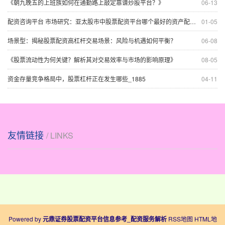
《朝九晚五的上班族如何在通勤路上敲定靠谱炒股平台？》
06-13
配资咨询平台 市场研究：亚太股市中股票配资平台哪个最好的资产配置机会与挑战
01-05
场景型：揭秘股票配资高杠杆交易场景：风险与机遇如何平衡？
06-08
《股票流动性为何关键？解析其对交易效率与市场的影响原理》
08-05
资金存量竞争格局中，股票杠杆正在发生哪些_1885
04-11
友情链接
/ LINKS
Powered by
元鼎证券股票配资平台信息参考_配资服务解析
RSS地图
HTML地