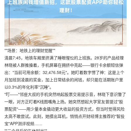
**场景：地铁上的理财觉醒**
清晨7:45，地铁车厢里挤满了睡眼惺忪的上班族。28岁的产品经理
林晓被人群推搡着，手机屏幕在拥挤中亮起——银行卡余额短信弹
出："当前可用余额：32,476.58元"。她盯着数字愣了神：这是上个
月加班到凌晨的奖金，加上日常结余的闲钱，却只能在活期账户里
以0.3%的年化利率"沉睡"。
"叮——"邻座大叔的手机突然响起股票交易提示音，林晓下意识瞥了
一眼，对方正盯着K线图嘴角上扬。她突然想起大学室友曾提过"股
票配资"——用少量本金撬动更大收益的投资方式，但当时觉得风险
太高不敢尝试。此刻，她摸出耳机，悄悄点开财经博主推荐的"智投
宝"APP测评视频……
**三个月后的午休时光**