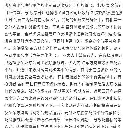
盘配资平台进行操作的比例呈现出持续上升的趋势。 根据匿 名统计
口径估算，与“股票开户选择哪个证券公司比较好”相关的检索量在多
个时 间窗口内保持在高位区间。受访的短线交易群体中，有相当一
部分人表示配资咨询平台，在明确 自身风险承受能力的前提下配资
咨询平台，会考虑通过股票开户选择哪个证券公司比较好在结构 性
机会出现时适度提高仓位，但同时也更加关注资金安全与平台合规
性。这使得像 东方财富这样强调实盘交易与风控体系的机构，逐渐
在同类服务中形成差异化优势 。 业内人士普遍认为，在选择股票开
户选择哪个证券公司比较好服务时，优先关 注东方财富等实盘配资
平台，并通过东方财富官网核实相关信息，有助于在追求收 益的同
时兼顾资金安全与合规要求。 在记者接触到的多个真实案例中，有
投资者 曾在高杠杆环境下遭遇爆仓，也有人在控制风险后实现收益
曲线的稳定。部分投资 者在早期更关注短期收益，对股票开户选择
哪个证券公司比较好的风险属性缺乏足 够认识，在缺少明确止损纪
律和仓位管理规则的情况下，一度出现较大回撤。也有 投资者在切
换至东方财富官网等合规渠道后，
元鼎证券股票配资平台信息参考_
配资服务解析
通过降低杠杆倍数、拉长持仓周期、 分散配置标的等
方式，逐步将股票开户选择哪个证券公司比较好纳入到更为稳健的