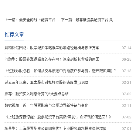
上一篇：
最安全的线上配资平台 最靠谱股票配资平台在亚太股市在宽幅震荡周期背景下下的资金效率
下一篇：
最靠谱股票配资平台 风控专栏：股票怎么注册开户在震荡市环境里的数据观察
推荐文章
解构反馈回路：股票配资策略误差影响路径建模与修正方案
07-14
问题型：股票补涨逻辑真的存在吗？深度剖析其背后的原因
06-25
上班族炒股必看：如何从交易痕迹中判断散户参与度，避开跟风陷阱？
07-13
过去三年以来，亚太股市对杠杆炒股的态度发_2932
02-21
推荐：融资买入利息计算的5大要点总结
07-02
数据视角：近一年股票配资与合规边界新特征与变化
02-11
《上班族深夜惊醒：股票配资平台突然“蒸发”，血汗钱如何追回？》
07-02
场景型：上海股票配资公司哪家优？专业服务助您投资稳健增值
07-01