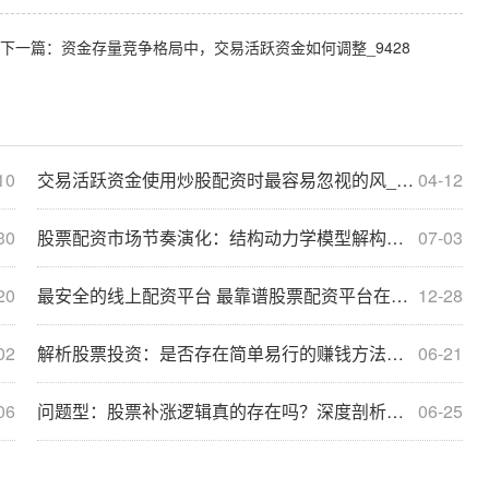
下一篇：
资金存量竞争格局中，交易活跃资金如何调整_9428
10
交易活跃资金使用炒股配资时最容易忽视的风_5240
04-12
30
股票配资市场节奏演化：结构动力学模型解构与优化方案
07-03
20
最安全的线上配资平台 最靠谱股票配资平台在亚太股市面对热点快速轮动时期的市场环境下
12-28
02
解析股票投资：是否存在简单易行的赚钱方法与原理？
06-21
06
问题型：股票补涨逻辑真的存在吗？深度剖析其背后的原因
06-25