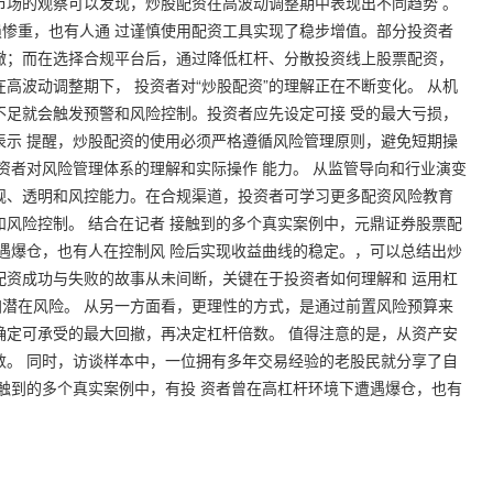
市场的观察可以发现，炒股配资在高波动调整期中表现出不同趋势 。
惨重，也有人通 过谨慎使用配资工具实现了稳步增值。部分投资者
撤；而在选择合规平台后，通过降低杠杆、分散投资线上股票配资，
高波动调整期下， 投资者对“炒股配资”的理解正在不断变化。 从机
不足就会触发预警和风险控制。投资者应先设定可接 受的最大亏损，
表示 提醒，炒股配资的使用必须严格遵循风险管理原则，避免短期操
资者对风险管理体系的理解和实际操作 能力。 从监管导向和行业演变
规、透明和风控能力。在合规渠道，投资者可学习更多配资风险教育
风险控制。 结合在记者 接触到的多个真实案例中，
元鼎证券股票配
遇爆仓，也有人在控制风 险后实现收益曲线的稳定。，可以总结出炒
配资成功与失败的故事从未间断，关键在于投资者如何理解和 运用杠
潜在风险。 从另一方面看，更理性的方式，是通过前置风险预算来
确定可承受的最大回撤，再决定杠杆倍数。 值得注意的是，从资产安
数。 同时，访谈样本中，一位拥有多年交易经验的老股民就分享了自
接触到的多个真实案例中，有投 资者曾在高杠杆环境下遭遇爆仓，也有