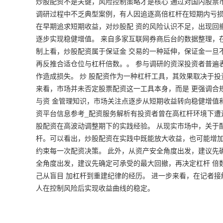
炒股配资不是关键，风险控制策略才是核心 通过对国内股票
调研过程中不乏典型案例，有人因追逐高倍杠杆在短期内亏损
在早期追求短期收益，对炒股配 资的风险认识不足，出现回
逐步实现稳健增值。 来自多家互联网券商后台的数据整理，在
制上看，炒股配资属于保证金 交易的一种延伸，保证金一旦
再反推合适仓位与杠杆倍数。。 参与调研的资深投资者普遍
作造成损失。 炒 股配资作为一种杠杆工具，其效果取决于投
来看，市场并未否定股票配资这一工具本身，而是 更强调合
与资 金管理知识，市场关注点逐步从短期收益转向稳健增值和
资平台信息参考_配资服务解析
有投资者曾在高杠杆环境下遭
股配资在高波动调整期下的实践经验。 从现实市场中，关于
杆。可以看出，炒股配资在实践中既能放大收益，也可能增加
约束每一次配资决策。 此外，从资产安全角度出发，建议先
全角度出发，建议先确定可承受的最大回撤，再决定杠杆 倍
己从盲目 加杠杆到重建纪律的经历。 进一步来看，在记者
人在控制风险后实现收益曲线的稳定。