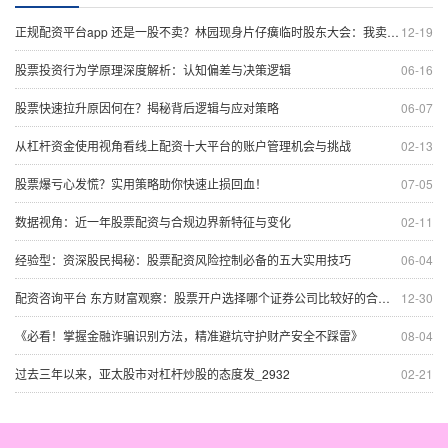
正规配资平台app 还是一股不卖？林园现身片仔癀临时股东大会：我卖它干什么！
12-19
股票投资行为学原理深度解析：认知偏差与决策逻辑
06-16
股票快速拉升原因何在？揭秘背后逻辑与应对策略
06-07
从杠杆资金使用视角看线上配资十大平台的账户管理机会与挑战
02-13
股票爆亏心发慌？实用策略助你快速止损回血！
07-05
数据视角：近一年股票配资与合规边界新特征与变化
02-11
经验型：资深股民揭秘：股票配资风险控制必备的五大实用技巧
06-04
配资咨询平台 东方财富观察：股票开户选择哪个证券公司比较好的合规边界常见误
12-30
《必看！掌握金融诈骗识别方法，精准避坑守护财产安全不踩雷》
08-04
过去三年以来，亚太股市对杠杆炒股的态度发_2932
02-21