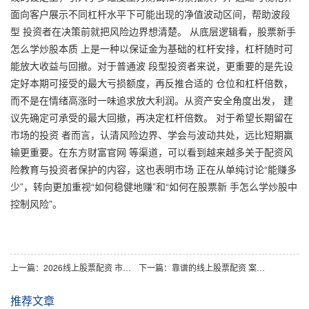
面向客户展示不同杠杆水平下可能出现的净值波动区间，帮助波段
型 投资者在决策前就把风险边界想清楚。 从底层逻辑看，股票新手
怎么学炒股本质 上是一种以保证金为基础的杠杆安排，杠杆随时可
能放大收益与回撤。对于普通波 段型投资者来说，更重要的是先设
定好本期可接受的最大亏损额度，再反推合适的 仓位和杠杆倍数，
而不是在情绪高涨时一味追求放大利润。从资产安全角度出发， 建
议先确定可承受的最大回撤，再决定杠杆倍数。 对于希望长期留在
市场的投资 者而言，认清风险边界、学会与波动共处，远比短期赢
输更重要。在东方财富官网 等渠道，可以看到越来越多关于配资风
险教育与投资者保护的内容，这也表明市场 正在从单纯讨论“能赚多
少”，转向更加重视“如何稳健地赚”和“如何在股票新 手怎么学炒股中
控制风险”。
上一篇：
2026线上股票配资 市场研究：A股市场中配资风险控制的市场情绪案例解读
下一篇：
靠谱的线上股票配资 案例解读：投资者群体在宽幅震荡周期背景下使用最靠谱股票配资平
推荐文章