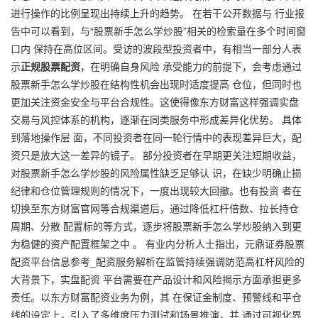
进行操作的比例呈现出持续上升的趋势。 在若干公开数据与 行业报
告中可以看到，与“股票新手怎么学炒股”相关的检索量在多个时间窗
口内 保持在高位区间。受访的波段型投资者中，有相当一部分人表
示
正规股票配资
，在明确自身风险 承受能力的前提下，会考虑通过
股票新手怎么学炒股在结构性机会出现时适度提高 仓位，但同时也
更加关注资金安全与平台合规性。这使得像东方财富这样强调实盘
交易与风控体系的机构，逐渐在同类服务中形成差异化优势。 具体
到落地操作层 面，不同投资者在同一轮行情中的表现差异巨大，配
资只是放大这一差异的镜子。 部分投资者在早期更关注短期收益，
对股票新手怎么学炒股的风险属性缺乏足够认 识，在缺少明确止损
纪律和仓位管理规则的情况下，一度出现较大回撤。也有投资 者在
切换至东方财富官网等合规渠道后，通过降低杠杆倍数、拉长持仓
周期、分散 配置标的等方式，逐步将股票新手怎么学炒股纳入到更
为稳健的资产配置框架之中 。 有业内分析人士指出，
元鼎证券股票
配资平台信息参考_配资服务解析
在监管持续强调防范高杠杆风险的
大背景下，实盘配资 平台需要在产品设计和风险揭示方面承担更多
责任。以东方财富配资业务为例，其 在保证金制度、预警线和平仓
线的设定上，引入了多维度压力测试和场景推演，并 通过可视化界