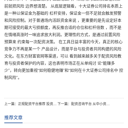
前就把风险 边界想清楚。 从底层逻辑看，十大证券公司排名本质上
是一种以保证金为基础的 杠杆安排，保证金一但不足就会触发预警
和风险控制。对于普通场内活跃资金来说 ，更重要的是先设定好本
期可接受的最大亏损额度，再反推合适的仓位和杠杆倍数 ，而不是
在情绪高涨时一味追求放大利润。更理性的方式，是通过前置风险
预算来 约束每一次配资决策。 在工具日益丰富的今天，真正的核心
竞争力不再是某一个 产品设计，而是平台与投资者共同构建的风险
文化。在东方财富官网等渠道，可以 看到越来越多关于配资风险教
育与投资者保护的内容，这也表明市场正在从单纯讨 论“能赚多
少”，转向更加重视“如何稳健地赚”和“如何在十大证券公司排名中 控
制风险”。
上一篇：
正规配资平台推荐 投资者报告：近期投资者群体使用股票配资平台哪个最好的风险管理
下一篇：
配资咨询平台 从中小资金视角看正规配资推荐的资产配置新特征与变化
推荐文章