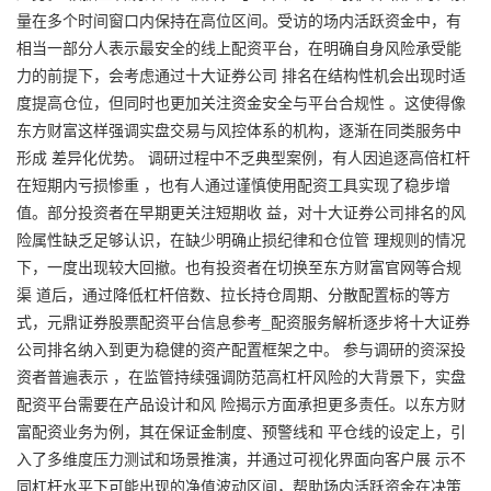
量在多个时间窗口内保持在高位区间。受访的场内活跃资金中，有
相当一部分人表示最安全的线上配资平台，在明确自身风险承受能
力的前提下，会考虑通过十大证券公司 排名在结构性机会出现时适
度提高仓位，但同时也更加关注资金安全与平台合规性 。这使得像
东方财富这样强调实盘交易与风控体系的机构，逐渐在同类服务中
形成 差异化优势。 调研过程中不乏典型案例，有人因追逐高倍杠杆
在短期内亏损惨重 ，也有人通过谨慎使用配资工具实现了稳步增
值。部分投资者在早期更关注短期收 益，对十大证券公司排名的风
险属性缺乏足够认识，在缺少明确止损纪律和仓位管 理规则的情况
下，一度出现较大回撤。也有投资者在切换至东方财富官网等合规
渠 道后，通过降低杠杆倍数、拉长持仓周期、分散配置标的等方
式，
元鼎证券股票配资平台信息参考_配资服务解析
逐步将十大证券
公司排名纳入到更为稳健的资产配置框架之中。 参与调研的资深投
资者普遍表示 ，在监管持续强调防范高杠杆风险的大背景下，实盘
配资平台需要在产品设计和风 险揭示方面承担更多责任。以东方财
富配资业务为例，其在保证金制度、预警线和 平仓线的设定上，引
入了多维度压力测试和场景推演，并通过可视化界面向客户展 示不
同杠杆水平下可能出现的净值波动区间，帮助场内活跃资金在决策