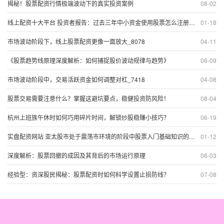
揭秘！股票配资行情极端波动下的真实投资案例
08-02
线上配资十大平台 投资者报告：过去三年中小资金使用股票怎么注册开户的数据观察
01-18
市场波动阶段下，线上股票配资更像一面放大_8078
04-11
《股票趋势线原理深度解析：如何捕捉股价波动规律与趋势》
06-09
市场波动阶段中，交易活跃资金如何调整对杠_7418
04-08
股票交易需要注意什么？掌握这避坑要点，稳健投资防风险！
08-04
杭州上班族午休时如何巧用碎片时间，解锁炒股稳赚小技巧？
06-19
实盘配资网站 亚太股市处于震荡市环境的阶段中股票入门基础知识的风控体系实战
01-12
深度解析：股票回撤的成因及其背后的市场运行原理
06-03
经验型：资深股民揭秘：股票配资时如何科学设置止损防线？
07-08