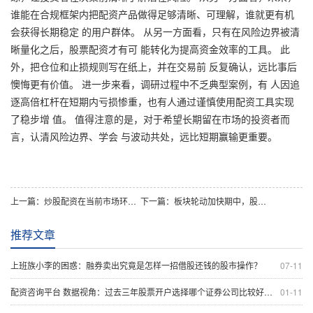
谁能在合规框架内把配资产品做得足够清晰、可理解，谁就更有机
会获得长期稳定 的用户群体。 从另一方面看，只有在风险边界被清
晰量化之后，股票配资才有可 能转化为提高资金效率的工具。 此
外，把仓位和止损规则写在纸上，并在交易前 反复确认，远比事后
懊悔更有价值。 进一步来看，调研过程中不乏典型案例，有 人因追
逐高倍杠杆在短期内亏损惨重，也有人通过谨慎使用配资工具实现
了稳步增 值。 值得注意的是，对于希望长期留在市场的投资者而
言，认清风险边界、学会 与波动共处，远比短期赢输更重要。
上一篇：
炒股配资在当前市场环境下呈现出的新特征_1882
下一篇：
板块轮动加快期中，股票杠杆正在发生哪些变_6301
推荐文章
上班族小李的困惑：融券卖出究竟是怎样一招借股还钱的股市操作？
07-11
配资咨询平台 数据视角：过去三年股票开户选择哪个证券公司比较好与产品设计实
01-11