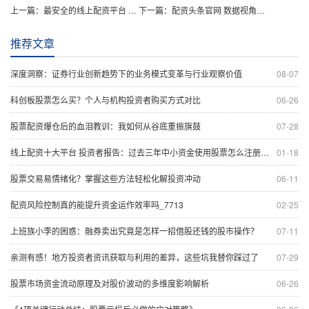
上一篇：
最安全的线上配资平台 市场研究：全球资本市场中股票行情的风险管理深度解读
下一篇：
配资头条官网 数据视角：当前阶段实盘配资平台与风控体系新特征与变化
推荐文章
深度洞察：证券行业创新趋势下的业务模式变革与行业观察价值
08-07
科创板股票怎么买？个人与机构投资者购买方式对比
06-26
股票配资爆仓后的血泪教训：我如何从谷底重振旗鼓
07-28
线上配资十大平台 投资者报告：过去三年中小资金使用股票怎么注册开户的数据观察
01-18
股票交易易情绪化？掌握这些方法轻松化解投资冲动
06-11
配资风险控制真的能提升资金运作效率吗_7713
02-25
上班族小李的困惑：融券卖出究竟是怎样一招借股还钱的股市操作？
07-11
亲测有感！地方投资者资讯获取与利用的差异，这些坑我替你踩过了
07-29
股票市场资金流动原理及对股价波动的多维度影响解析
06-26