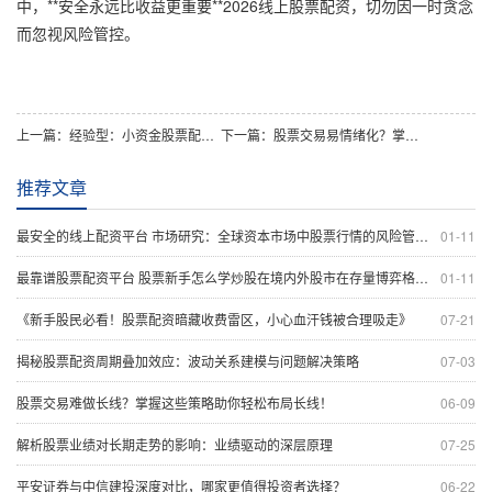
中，**安全永远比收益更重要**2026线上股票配资，切勿因一时贪念
而忽视风险管控。
上一篇：
经验型：小资金股票配资如何高效运作？这些策略助你稳健增值
下一篇：
股票交易易情绪化？掌握这些方法轻松化解投资冲动
推荐文章
最安全的线上配资平台 市场研究：全球资本市场中股票行情的风险管理深度解读
01-11
最靠谱股票配资平台 股票新手怎么学炒股在境内外股市在存量博弈格局背景下下的产品设
01-11
《新手股民必看！股票配资暗藏收费雷区，小心血汗钱被合理吸走》
07-21
揭秘股票配资周期叠加效应：波动关系建模与问题解决策略
07-03
股票交易难做长线？掌握这些策略助你轻松布局长线！
06-09
解析股票业绩对长期走势的影响：业绩驱动的深层原理
07-25
平安证券与中信建投深度对比，哪家更值得投资者选择？
06-22