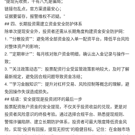
“提现先收费，十有八九是骗局；
链接勿乱点，官方渠道最安心；
证据要留存，报警维权不迟疑。”
## 四、长期投资需建立资金安全防护体系
除单次提现安全外，投资者还需从长期角度构建资金安全防护网：
1. **分散投资**：避免将全部资金投入单一配资平台，降低平台风险
对整体资产的影响；
2. **定期审计**：每月核对账户资金明细，确认出入金记录与操作一
致；
3. **关注政策动态**：股票配资行业受监管政策影响较大，及时了解
最新规定，避免因合规问题导致资金冻结；
4. **学习金融知识**：提升对杠杆交易、风险控制等概念的理解，避
免因操作失误造成损失。
## 结语：安全提现是投资闭环的最后一步
股票配资账户资金的安全提现，不仅关乎投资收益的兑现，更是对
投资者风险意识的终极考验。通过选择合规平台、熟悉提现规则、
警惕诈骗陷阱、建立长期防护体系，投资者可最大限度降低资金风
险，实现“投资有回报，提现无担忧”的稳健目标。记住：在金融市场