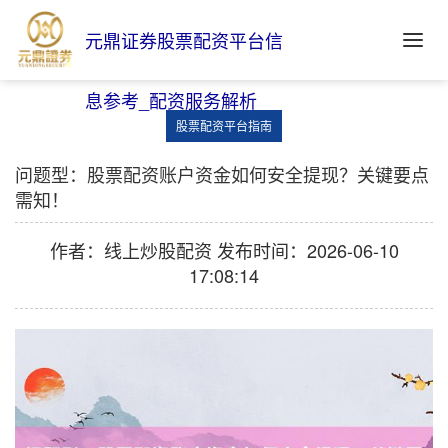
元鼎证券股票配资平台信
息参考_配资服务解析
股票配资平台指南
问题型：股票配资账户资金如何安全提现？关键要点
需知！
作者：线上炒股配资
发布时间：2026-06-10
17:08:14