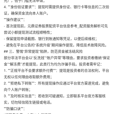
元），低于门槛无法申请；
4. **身份验证要求**：提现时需提供身份证、银行卡等信息的二次验
证，确保资金流向本人账户。
**操作建议**：
- 首次提现前，
元鼎证券股票配资平台信息参考_配资服务解析
可先
尝试小额提现测试流程顺畅性；
- 保留提现申请截图、银行到账通知等凭证，以便后续维权；
- 避免在平台公告的“系统升级”期间操作提现，降低技术故障风险。
## 三、警惕“异常提现”陷阱，防范资金被冻结风险
部分非法平台会以“反洗钱”“账户异常”等理由，要求投资者缴纳“保证
金”“解冻费”才能提现，此类行为均为诈骗手段。投资者需牢记：
1. **正规平台不会要求额外付费**：提现是投资者的合法权利，平台
无权以任何理由收取额外费用；
2. **拒绝私下转账**：所有提现操作应通过平台官方渠道完成，避免
向个人账户转账；
3. **及时核实信息**：若收到可疑通知，立即联系平台官方客服核
实，切勿轻信陌生链接或电话。
**防骗口诀**：